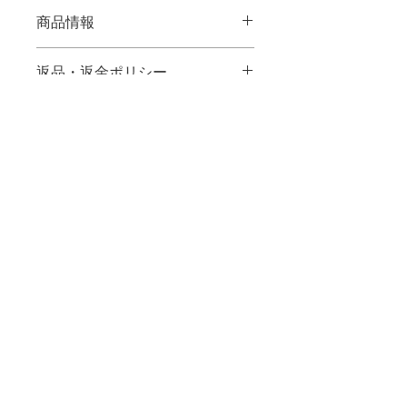
商品情報
商品の詳細を入力してください。サイ
返品・返金ポリシー
ズ、素材、取扱説明に加え、商品の特
徴やおすすめのポイントなどを説明し
返品・返金規約を入力してください。
ましょう。
商品の配送について
商品にご満足いただけなかった場合の
返品・返金ポリシーと手順を説明しま
配送地域、料金、所要時間、梱包な
しょう。規約の内容を明確にすること
ど、商品の配送に関する情報を入力し
で、お客様の信頼を獲得し、安心して
てください。配送情報を明確にするこ
商品をご購入いただけます。
とで、お客様の信頼を獲得し、安心し
nacca
て商品をご購入いただけます。
お好み焼き
コロナ感染予防対策をしっかりして通常
営業しています。